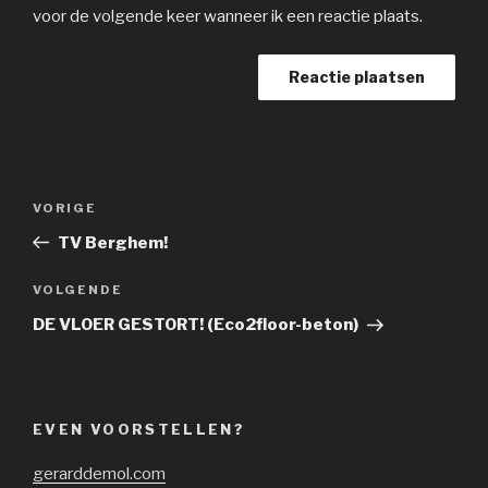
voor de volgende keer wanneer ik een reactie plaats.
Bericht
Vorig
VORIGE
navigatie
bericht
TV Berghem!
Volgend
VOLGENDE
bericht
DE VLOER GESTORT! (Eco2floor-beton)
EVEN VOORSTELLEN?
gerarddemol.com