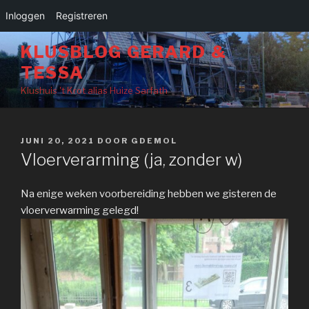
Inloggen
Registreren
Naar
KLUSBLOG GERARD &
de
TESSA
inhoud
springen
Klushuis 't Krot alias Huize Sarfath
GEPLAATST
JUNI 20, 2021
DOOR
GDEMOL
OP
Vloerverarming (ja, zonder w)
Na enige weken voorbereiding hebben we gisteren de
vloerverwarming gelegd!