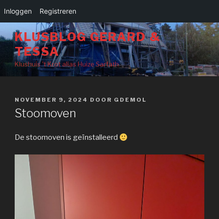
Inloggen
Registreren
Naar
KLUSBLOG GERARD &
de
TESSA
inhoud
springen
Klushuis 't Krot alias Huize Sarfath
GEPLAATST
NOVEMBER 9, 2024
DOOR
GDEMOL
OP
Stoomoven
De stoomoven is geïnstalleerd