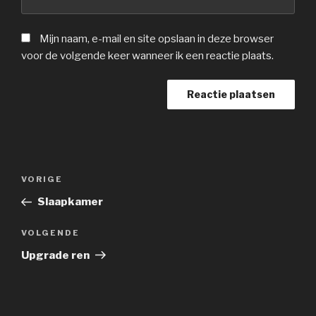
Mijn naam, e-mail en site opslaan in deze browser
voor de volgende keer wanneer ik een reactie plaats.
Bericht
Vorig
VORIGE
navigatie
bericht
Slaapkamer
Volgend
VOLGENDE
bericht
Upgrade ren