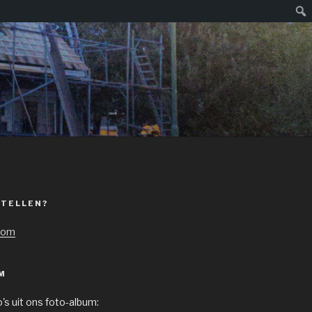
Zoe
STELLEN?
com
M
o's uit ons foto-album: