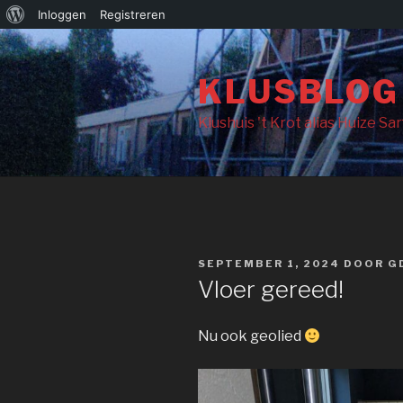
Over
Inloggen
Registreren
Naar
WordPress
de
KLUSBLOG
inhoud
springen
Klushuis 't Krot alias Huize Sa
GEPLAATST
SEPTEMBER 1, 2024
DOOR
G
OP
Vloer gereed!
Nu ook geolied