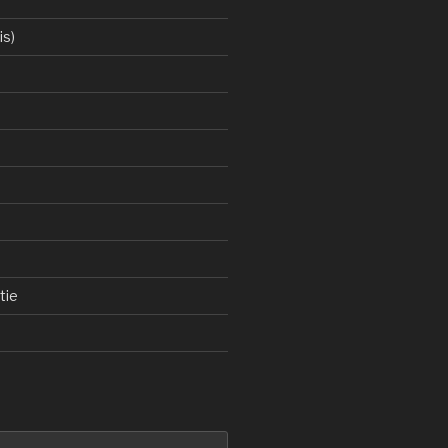
is)
tie