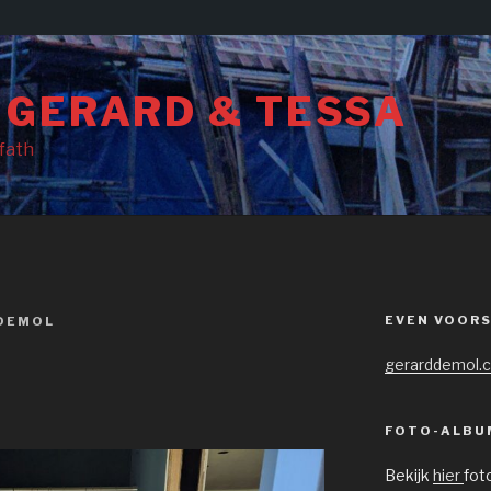
 GERARD & TESSA
rfath
EVEN VOOR
DEMOL
gerarddemol.
FOTO-ALBU
Bekijk
hier
fot