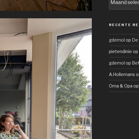
RECENTE RE
gdemol
op
De
pietendinie
op
gdemol
op
Be
A.Hollemans
o
Oma & Opa
o