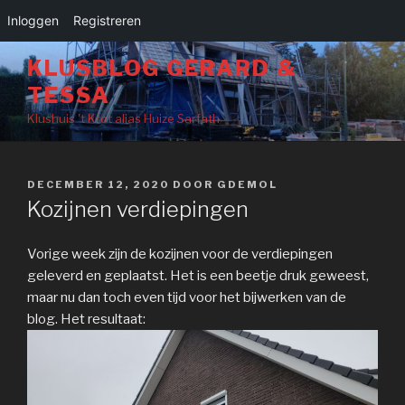
Inloggen
Registreren
Naar
KLUSBLOG GERARD &
de
TESSA
inhoud
springen
Klushuis 't Krot alias Huize Sarfath
GEPLAATST
DECEMBER 12, 2020
DOOR
GDEMOL
OP
Kozijnen verdiepingen
Vorige week zijn de kozijnen voor de verdiepingen
geleverd en geplaatst. Het is een beetje druk geweest,
maar nu dan toch even tijd voor het bijwerken van de
blog. Het resultaat: