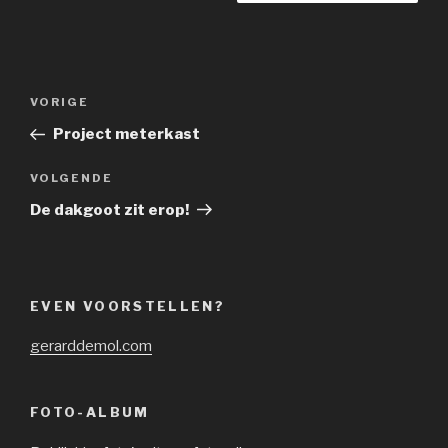
Bericht
Vorig
VORIGE
navigatie
bericht
Project meterkast
Volgend
VOLGENDE
bericht
De dakgoot zit erop!
EVEN VOORSTELLEN?
gerarddemol.com
FOTO-ALBUM