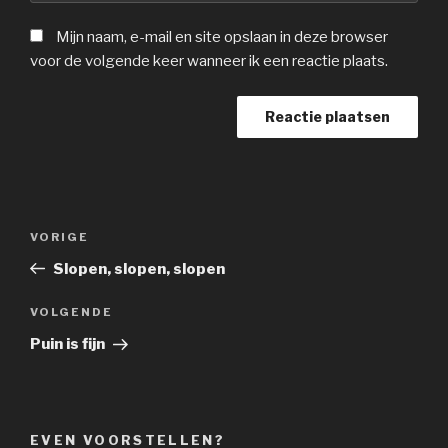
Mijn naam, e-mail en site opslaan in deze browser
voor de volgende keer wanneer ik een reactie plaats.
Bericht
Vorig
VORIGE
navigatie
bericht
Slopen, slopen, slopen
Volgend
VOLGENDE
bericht
Puin is fijn
EVEN VOORSTELLEN?