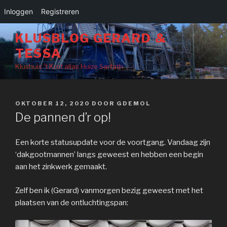
Inloggen
Registreren
Naar
KLUSBLOG GERARD &
de
TESSA
inhoud
springen
Klushuis 't Krot alias Huize Sarfath
GEPLAATST
OKTOBER 12, 2020
DOOR
GDEMOL
OP
De pannen d’r op!
Een korte statusupdate voor de voortgang. Vandaag zijn
‘dakgootmannen’ langs geweest en hebben een begin
aan het zinkwerk gemaakt.
Zelf ben ik (Gerard) vanmorgen bezig geweest met het
plaatsen van de ontluchtingspan: