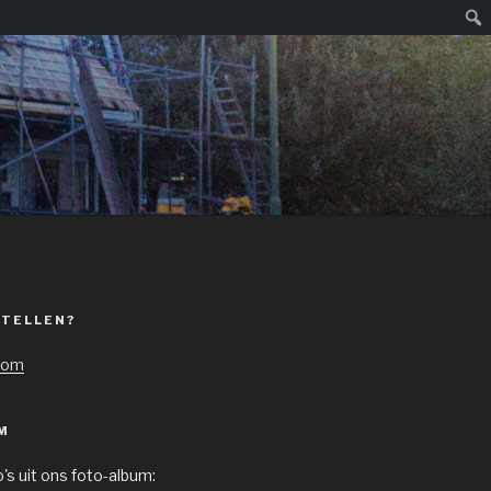
Zoe
STELLEN?
com
M
o's uit ons foto-album: