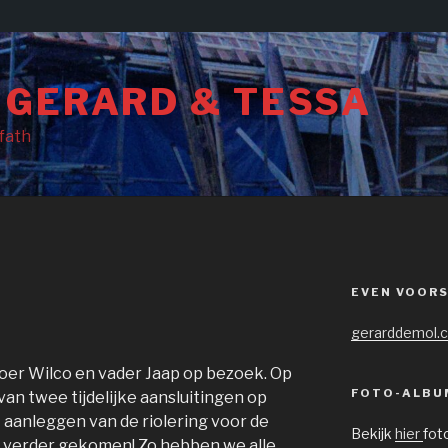
 GERARD & TESSA
rfath
EVEN VOOR
gerarddemol.
er Wilco en vader Jaap op bezoek. Op
FOTO-ALBU
an twee tijdelijke aansluitingen op
 aanleggen van de riolering voor de
Bekijk
hier
fot
l verder gekomen! Zo hebben we alle