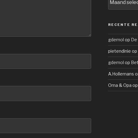
RECENTE RE
gdemol
op
De
pietendinie
op
gdemol
op
Be
A.Hollemans
o
Oma & Opa
o