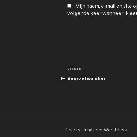
Mijn naam, e-mail en site 
volgende keer wanneer ik een
Bericht
Vorig
VORIGE
navigatie
bericht
Voorzetwanden
Ondersteund door WordPress