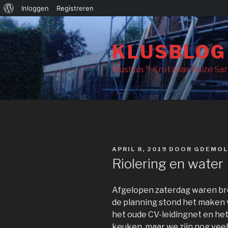
Over
Inloggen
Registreren
Naar
WordPress
de
KLUSBLOG
inhoud
springen
Klushuis 't Krot alias Huize Sa
GEPLAATST
APRIL 8, 2019
DOOR
GDEMOL
OP
Riolering en water
Afgelopen zaterdag waren bro
de planning stond het maken v
het oude CV-leidingnet en het
keuken, maar we zijn nog vee