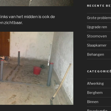
RECENTE B
Links van het midden is ook de
Grote proble
en zichtbaar.
Upgrade ren
Stoomoven
Slaapkamer
Behangen
CATEGORIE
Afwerking
Berghem
Binnen
Bouwkundig