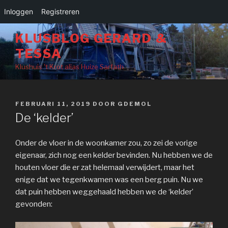
Inloggen
Registreren
Naar
KLUSBLOG GERARD &
de
TESSA
inhoud
springen
Klushuis 't Krot alias Huize Sarfath
GEPLAATST
FEBRUARI 11, 2019
DOOR
GDEMOL
OP
De ‘kelder’
Onder de vloer in de woonkamer zou, zo zei de vorige
eigenaar, zich nog een kelder bevinden. Nu hebben we de
houten vloer die er zat helemaal verwijdert, maar het
enige dat we tegenkwamen was een berg puin. Nu we
dat puin hebben weggehaald hebben we de ‘kelder’
gevonden: