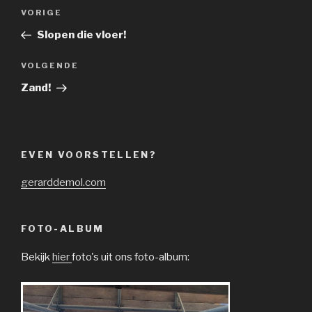
Bericht
Vorig
VORIGE
navigatie
bericht
Slopen die vloer!
Volgend
VOLGENDE
bericht
Zand!
EVEN VOORSTELLEN?
gerarddemol.com
FOTO-ALBUM
Bekijk
hier
foto's uit ons foto-album: