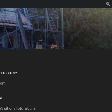
Zoe
STELLEN?
com
M
o's uit ons foto-album: