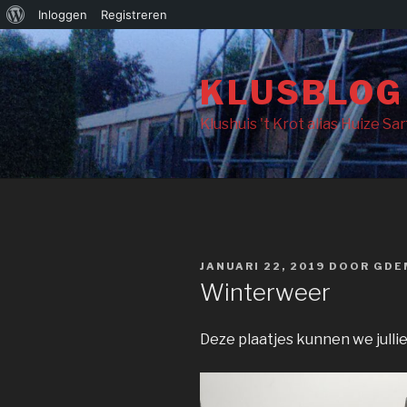
Over
Inloggen
Registreren
Naar
WordPress
de
KLUSBLOG
inhoud
springen
Klushuis 't Krot alias Huize Sa
GEPLAATST
JANUARI 22, 2019
DOOR
GDE
OP
Winterweer
Deze plaatjes kunnen we julli