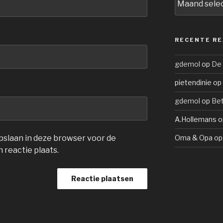
RECENTE RE
gdemol
op
De
pietendinie
op
gdemol
op
Be
A.Hollemans
o
Oma & Opa
o
opslaan in deze browser voor de
 reactie plaats.