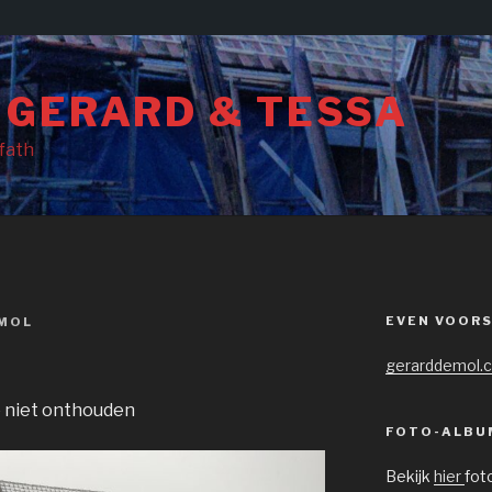
 GERARD & TESSA
rfath
EVEN VOOR
MOL
gerarddemol.
e niet onthouden
FOTO-ALBU
Bekijk
hier
fot