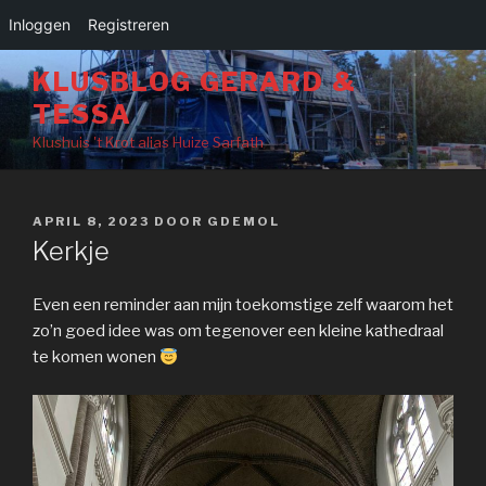
Inloggen
Registreren
Naar
KLUSBLOG GERARD &
de
TESSA
inhoud
springen
Klushuis 't Krot alias Huize Sarfath
GEPLAATST
APRIL 8, 2023
DOOR
GDEMOL
OP
Kerkje
Even een reminder aan mijn toekomstige zelf waarom het
zo’n goed idee was om tegenover een kleine kathedraal
te komen wonen