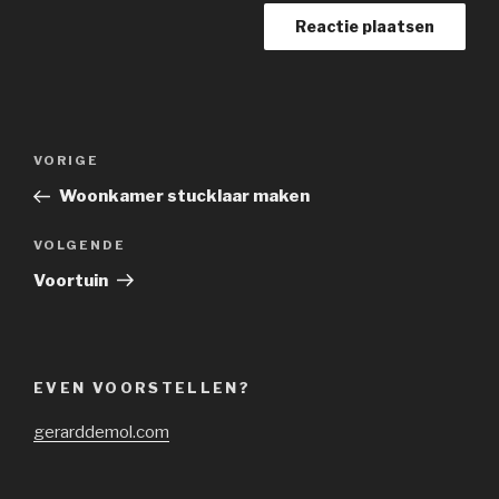
Bericht
Vorig
VORIGE
navigatie
bericht
Woonkamer stucklaar maken
Volgend
VOLGENDE
bericht
Voortuin
EVEN VOORSTELLEN?
gerarddemol.com